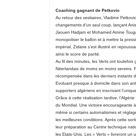
Coaching gagnant de Petkovic
Au retour des vestiaires, Vladimir Petkovic
changements d’un seul coup, lançant Anis
Jaouen Hadjam et Mohamed Amine Tougaï.
monopoliser le ballon et à mettre la press
impérial, Zidane s’est illustré en repouss
ainsi le score de parité.
Au fil des minutes, les Verts ont toutefoi
Néerlandais de moins en moins sereins. Po
récompensée dans les derniers instants d
Evoluant presque à domicile dans son antr
supporters algériens en inscrivant l’uniqu
Grâce à cette réalisation tardive, l’Algérie
du Mondial. Une victoire encourageante à
même si certains automatismes et réglage
les meilleures conditions. Après cette sor
leur préparation au Centre technique nati
les Etats-Unis. Les « Verts » livreront un 