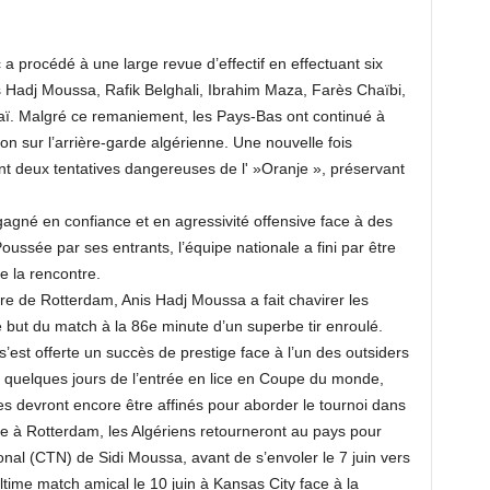
 a procédé à une large revue d’effectif en effectuant six
 Hadj Moussa, Rafik Belghali, Ibrahim Maza, Farès Chaïbi,
 Malgré ce remaniement, les Pays-Bas ont continué à
ion sur l’arrière-garde algérienne. Une nouvelle fois
ant deux tentatives dangereuses de l' »Oranje », préservant
s gagné en confiance et en agressivité offensive face à des
ussée par ses entrants, l’équipe nationale a fini par être
e la rencontre.
e de Rotterdam, Anis Hadj Moussa a fait chavirer les
e but du match à la 86e minute d’un superbe tir enroulé.
 s’est offerte un succès de prestige face à l’un des outsiders
 quelques jours de l’entrée en lice en Coupe du monde,
s devront encore être affinés pour aborder le tournoi dans
tie à Rotterdam, les Algériens retourneront au pays pour
onal (CTN) de Sidi Moussa, avant de s’envoler le 7 juin vers
ultime match amical le 10 juin à Kansas City face à la