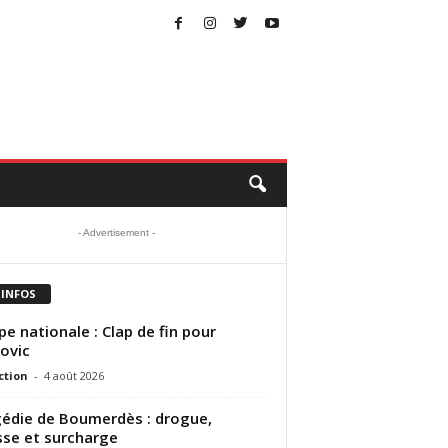
- Advertisement -
 INFOS
pe nationale : Clap de fin pour
ovic
ction
-
4 août 2026
édie de Boumerdès : drogue,
sse et surcharge