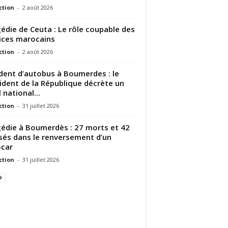
ction
-
2 août 2026
édie de Ceuta : Le rôle coupable des
ices marocains
ction
-
2 août 2026
dent d’autobus à Boumerdes : le
ident de la République décrète un
 national...
ction
-
31 juillet 2026
édie à Boumerdès : 27 morts et 42
sés dans le renversement d’un
car
ction
-
31 juillet 2026