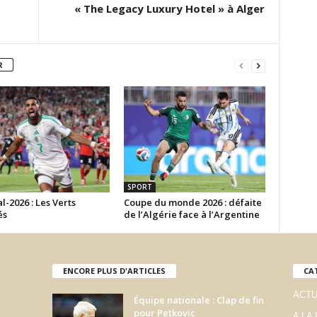
« The Legacy Luxury Hotel » à Alger
R
SPORT
-2026 : Les Verts
Coupe du monde 2026 : défaite
és
de l’Algérie face à l’Argentine
ENCORE PLUS D'ARTICLES
CA
ACTU
Équipe nationale : Clap de fin
pour Petkovic
A LA