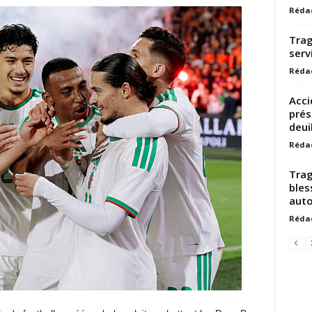
Réda
Trag
serv
Réda
Acci
prés
deuil
Réda
Trag
bles
auto
Réda