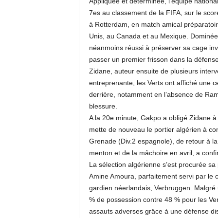
Appliquée et déterminée, l’équipe national
7es au classement de la FIFA, sur le scor
à Rotterdam, en match amical préparatoi
Unis, au Canada et au Mexique. Dominée da
néanmoins réussi à préserver sa cage invi
passer un premier frisson dans la défense
Zidane, auteur ensuite de plusieurs inter
entreprenante, les Verts ont affiché une 
derrière, notamment en l’absence de Ram
blessure.
A la 20e minute, Gakpo a obligé Zidane à 
mette de nouveau le portier algérien à con
Grenade (Div.2 espagnole), de retour à la
menton et de la mâchoire en avril, a confi
La sélection algérienne s’est procurée s
Amine Amoura, parfaitement servi par le 
gardien néerlandais, Verbruggen. Malgré u
% de possession contre 48 % pour les Vert
assauts adverses grâce à une défense disc