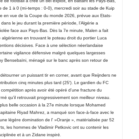
e de football a créé un bel exploit, en battant les Pays-Bas,
e de 1 à 0 (mi-temps : 0-0), mercredi soir au stade de Kuip
re en vue de la Coupe du monde 2026, prévue aux Etats-
ns le jeu durant la première période, l’Algérie a
olée face aux Pays-Bas. Dès la 7e minute, Malen a fait
 algérienne en trouvant le poteau droit du portier Luca
ventions décisives. Face à une sélection néerlandaise
certaine vigilance défensive malgré quelques largesses
y Bensebaïni, ménagé sur le banc après son retour de
détourner un puissant tir en corner, avant que Reijnders ne
tribution cinq minutes plus tard (25′). Le gardien du FC
 compétition après avoir été opéré d’une fracture du
rmé qu’il retrouvait progressivement son meilleur niveau.
a plus belle occasion à la 27e minute lorsque Mohamed
capitaine Riyad Mahrez, a manqué son face-à-face avec le
ne légère domination de l' »Oranje », matérialisée par 52
s, les hommes de Vladimir Petkovic ont su contenir les
iplinée et à un Zidane inspiré.