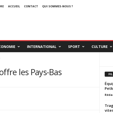
DRE
ACCUEIL
CONTACT
QUI SOMMES-NOUS ?
CONOMIE
INTERNATIONAL
SPORT
CULTURE
s
’offre les Pays-Bas
FIL
Équi
Petk
Réda
Trag
vite