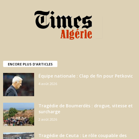
ENCORE PLUS D'ARTICLES
Équipe nationale : Clap de fin pour Petkovic
4 août 2026
Tragédie de Boumerdès : drogue, vitesse et
surcharge
2 août 2026
Tragédie de Ceuta : Le rôle coupable des