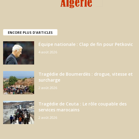
ENCORE PLUS D'ARTICLES
Équipe nationale : Clap de fin pour Petkovic
4 août 2026
Tragédie de Boumerdès : drogue, vitesse et
surcharge
2 août 2026
Tragédie de Ceuta : Le rôle coupable des
services marocains
2 août 2026