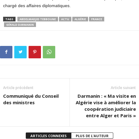
chargé des affaires diplomatiques.
TAGS
ABDELMADJID TEBBOUNE
ACTU
ALGÉRIE
FRANCE
GÉRALD DARMANIN
Article précédent
Article suivant
Communiqué du Conseil
Darmanin : « Ma visite en
des ministres
Algérie vise à améliorer la
coopération judiciaire
entre Alger et Paris »
ARTICLES CONNEXES
PLUS DE L'AUTEUR