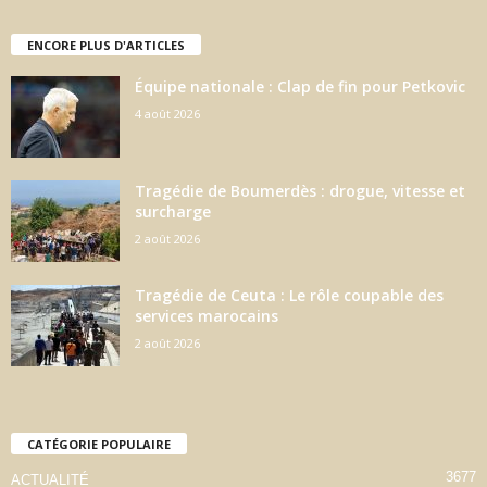
ENCORE PLUS D'ARTICLES
Équipe nationale : Clap de fin pour Petkovic
4 août 2026
Tragédie de Boumerdès : drogue, vitesse et
surcharge
2 août 2026
Tragédie de Ceuta : Le rôle coupable des
services marocains
2 août 2026
CATÉGORIE POPULAIRE
3677
ACTUALITÉ