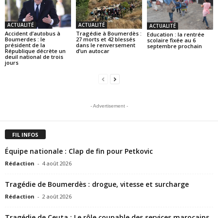
ACTUALITÉ
ACTUALITÉ
ACTUALITÉ
Accident d’autobus à
Tragédie à Boumerdès :
Education : la rentrée
Boumerdes : le
27 morts et 42 blessés
scolaire fixée au 6
président de la
dans le renversement
septembre prochain
République décrète un
d’un autocar
deuil national de trois
jours
- Advertisement -
FIL INFOS
Équipe nationale : Clap de fin pour Petkovic
Rédaction
-
4 août 2026
Tragédie de Boumerdès : drogue, vitesse et surcharge
Rédaction
-
2 août 2026
Tragédie de Ceuta : Le rôle coupable des services marocains