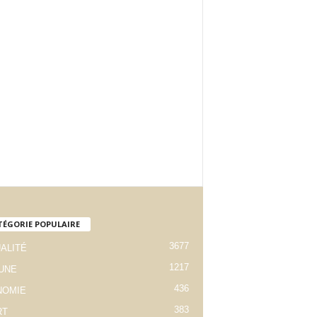
TÉGORIE POPULAIRE
3677
ALITÉ
1217
 UNE
436
NOMIE
383
RT