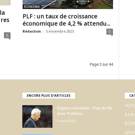
ÉCONOMIE
la
PLF : un taux de croissance
ures
économique de 4,2 % attendu...
Rédaction
-
5 novembre 2023
0
0
Page 2 sur 44
ENCORE PLUS D'ARTICLES
CA
ACTU
Équipe nationale : Clap de fin
pour Petkovic
A LA
4 août 2026
ÉCO
SPO