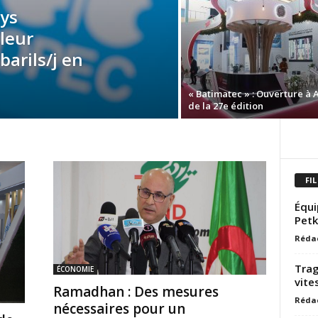
ays
leur
barils/j en
« Batimatec » : Ouverture à 
de la 27e édition
FIL
Équi
Petk
Réda
Trag
ÉCONOMIE
vite
Ramadhan : Des mesures
Réda
nécessaires pour un