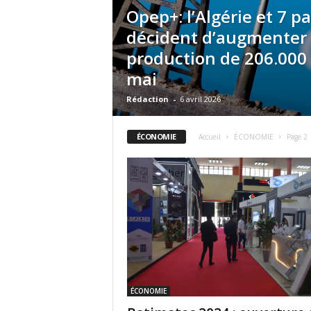
Opep+: l’Algérie et 7 p
décident d’augmenter 
production de 206.000 
mai
Rédaction
-
6 avril 2026
ÉCONOMIE
Accueil
ÉCONOMIE
Page 2
ÉCONOMIE