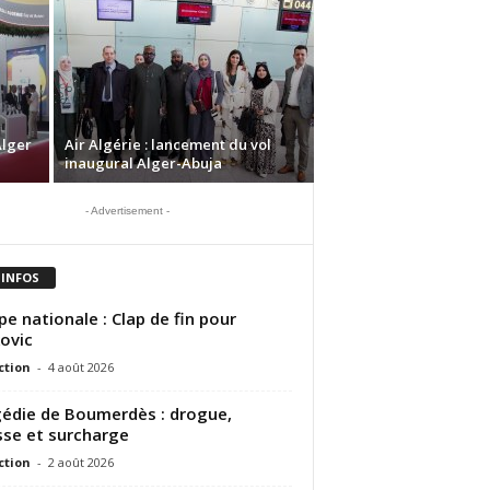
Alger
Air Algérie : lancement du vol
inaugural Alger-Abuja
- Advertisement -
 INFOS
pe nationale : Clap de fin pour
ovic
ction
-
4 août 2026
édie de Boumerdès : drogue,
sse et surcharge
ction
-
2 août 2026