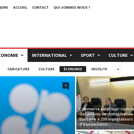
NDRE
ACCUEIL
CONTACT
QUI SOMMES-NOUS ?
CONOMIE
INTERNATIONAL
SPORT
CULTURE
CARICATURE
CULTURE
ÉCONOMIE
INSOLITE
0
Commerce extérieur : remis
documents de domiciliation
bancaire à 230 importateurs
d’équipements...