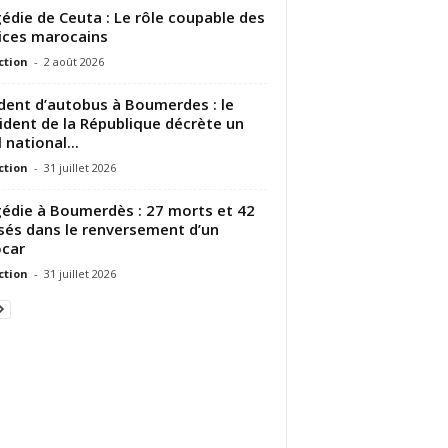
édie de Ceuta : Le rôle coupable des
ices marocains
ction
-
2 août 2026
dent d’autobus à Boumerdes : le
ident de la République décrète un
 national...
ction
-
31 juillet 2026
édie à Boumerdès : 27 morts et 42
sés dans le renversement d’un
car
ction
-
31 juillet 2026