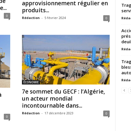
de
approvisionnement régulier en
Trag
...
produits...
serv
0
Rédaction
-
5 février 2024
Réda
0
Acci
prés
deuil
Réda
Trag
bles
auto
Réda
ÉCONOMIE
7e sommet du GECF : l’Algérie,
à
un acteur mondial
incontournable dans...
Rédaction
-
17 décembre 2023
0
0