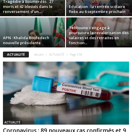
Tragédie à Boumerdès : 27
morts et 42 blessés dans le
Education : la rentrée scolaire
renversement d’un...
fixée au 6 septembre prochain
Tebboune s’engage à
poursuivre la revalorisation des
APN : Khalida Boufedech
salaires et des retraites en
nouvelle présidente
fonction...
ACTUALITÉ
Accueil
ACTUALITÉ
Page 318
ACTUALITÉ
Coronavirus : 89 nouveaux cas confirmés et 9