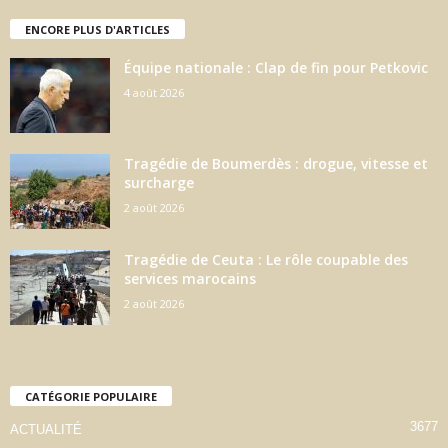
ENCORE PLUS D'ARTICLES
Équipe nationale : Clap de fin pour Petkovic
4 août 2026
Tragédie de Boumerdès : drogue, vitesse et
surcharge
2 août 2026
Tragédie de Ceuta : Le rôle coupable des
services marocains
2 août 2026
CATÉGORIE POPULAIRE
3677
ACTUALITÉ