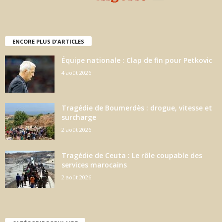
ENCORE PLUS D'ARTICLES
Équipe nationale : Clap de fin pour Petkovic
4 août 2026
Tragédie de Boumerdès : drogue, vitesse et
surcharge
2 août 2026
Tragédie de Ceuta : Le rôle coupable des
services marocains
2 août 2026