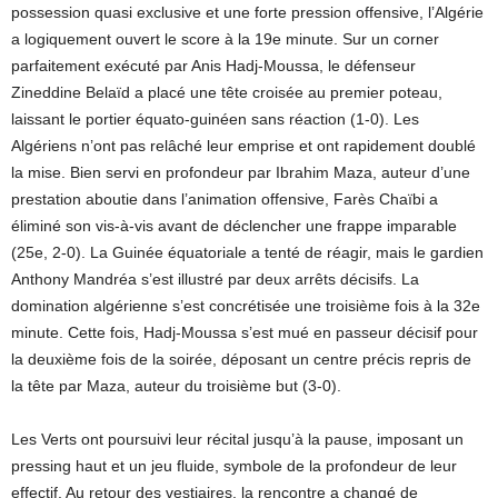
possession quasi exclusive et une forte pression offensive, l’Algérie
a logiquement ouvert le score à la 19e minute. Sur un corner
parfaitement exécuté par Anis Hadj-Moussa, le défenseur
Zineddine Belaïd a placé une tête croisée au premier poteau,
laissant le portier équato-guinéen sans réaction (1-0). Les
Algériens n’ont pas relâché leur emprise et ont rapidement doublé
la mise. Bien servi en profondeur par Ibrahim Maza, auteur d’une
prestation aboutie dans l’animation offensive, Farès Chaïbi a
éliminé son vis-à-vis avant de déclencher une frappe imparable
(25e, 2-0). La Guinée équatoriale a tenté de réagir, mais le gardien
Anthony Mandréa s’est illustré par deux arrêts décisifs. La
domination algérienne s’est concrétisée une troisième fois à la 32e
minute. Cette fois, Hadj-Moussa s’est mué en passeur décisif pour
la deuxième fois de la soirée, déposant un centre précis repris de
la tête par Maza, auteur du troisième but (3-0).
Les Verts ont poursuivi leur récital jusqu’à la pause, imposant un
pressing haut et un jeu fluide, symbole de la profondeur de leur
effectif. Au retour des vestiaires, la rencontre a changé de