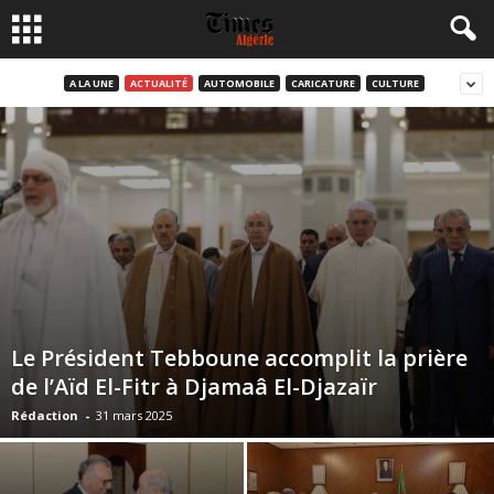
A LA UNE
ACTUALITÉ
AUTOMOBILE
CARICATURE
CULTURE
Le Président Tebboune accomplit la prière
de l’Aïd El-Fitr à Djamaâ El-Djazaïr
Rédaction
-
31 mars 2025