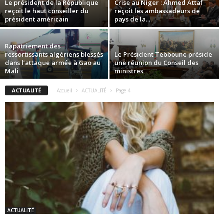
Le président de la République
Crise au Niger : Ahmed Attaf
reçoit le haut conseiller du
reçoit les ambassadeurs de
président américain
pays de la...
Rapatriement des
ressortissants algériens blessés
Le Président Tebboune préside
dans l’attaque armée à Gao au
une réunion du Conseil des
Mali
ministres
ACTUALITÉ
Accueil
ACTUALITÉ
Page 4
ACTUALITÉ