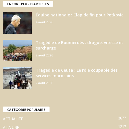
ENCORE PLUS D'ARTICLES
Équipe nationale : Clap de fin pour Petkovic
4 août 2026
Tragédie de Boumerdès : drogue, vitesse et
surcharge
2 août 2026
Tragédie de Ceuta : Le rôle coupable des
services marocains
2 août 2026
CATÉGORIE POPULAIRE
3677
ACTUALITÉ
1217
A LA UNE