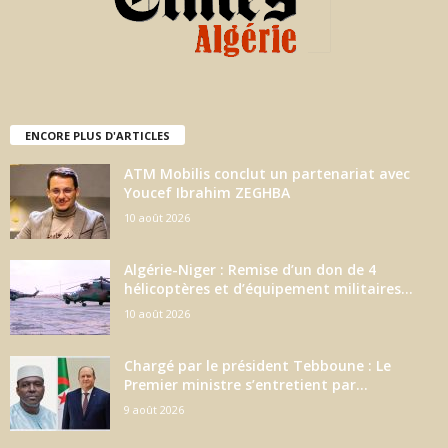
ENCORE PLUS D'ARTICLES
ATM Mobilis conclut un partenariat avec
Youcef Ibrahim ZEGHBA
10 août 2026
Algérie-Niger : Remise d’un don de 4
hélicoptères et d’équipement militaires...
10 août 2026
Chargé par le président Tebboune : Le
Premier ministre s’entretient par...
9 août 2026