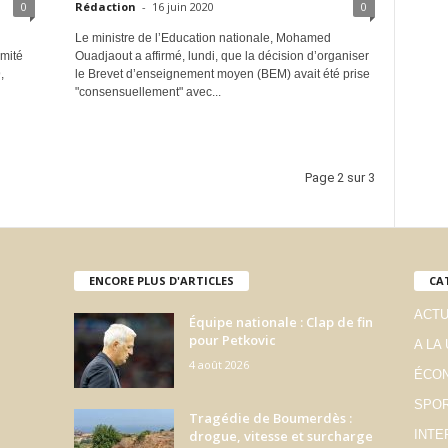
0
Rédaction
-
16 juin 2020
0
Le ministre de l’Education nationale, Mohamed
omité
Ouadjaout a affirmé, lundi, que la décision d’organiser
,
le Brevet d’enseignement moyen (BEM) avait été prise
"consensuellement" avec...
Page 2 sur 3
ENCORE PLUS D'ARTICLES
CA
ACTU
Équipe nationale : Clap de fin
pour Petkovic
A LA
4 août 2026
ÉCO
SPO
Tragédie de Boumerdès :
drogue, vitesse et surcharge
INTE