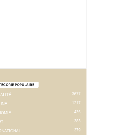
TÉGORIE POPULAIRE
3677
ALITÉ
1217
 UNE
436
NOMIE
383
RT
379
RNATIONAL