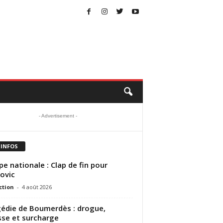
- Advertisement -
 INFOS
pe nationale : Clap de fin pour
ovic
ction
-
4 août 2026
édie de Boumerdès : drogue,
sse et surcharge