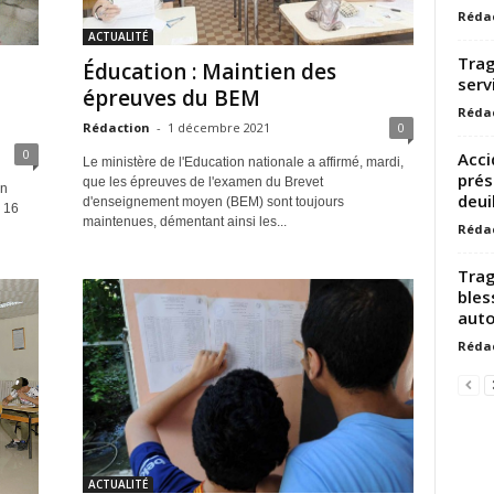
Réda
ACTUALITÉ
Trag
Éducation : Maintien des
serv
épreuves du BEM
Réda
Rédaction
-
1 décembre 2021
0
0
Acci
Le ministère de l'Education nationale a affirmé, mardi,
prés
que les épreuves de l'examen du Brevet
en
deuil
d'enseignement moyen (BEM) sont toujours
 16
maintenues, démentant ainsi les...
Réda
Trag
bles
auto
Réda
ACTUALITÉ