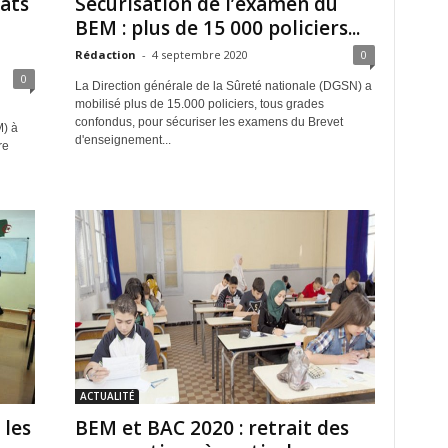
dats
Sécurisation de l’examen du
BEM : plus de 15 000 policiers...
Rédaction
-
4 septembre 2020
0
0
La Direction générale de la Sûreté nationale (DGSN) a
mobilisé plus de 15.000 policiers, tous grades
confondus, pour sécuriser les examens du Brevet
) à
d'enseignement...
re
ACTUALITÉ
 les
BEM et BAC 2020 : retrait des