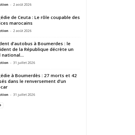
ction
-
2 août 2026
édie de Ceuta : Le rôle coupable des
ices marocains
ction
-
2 août 2026
dent d’autobus à Boumerdes : le
ident de la République décrète un
 national...
ction
-
31 juillet 2026
édie à Boumerdès : 27 morts et 42
sés dans le renversement d’un
car
ction
-
31 juillet 2026