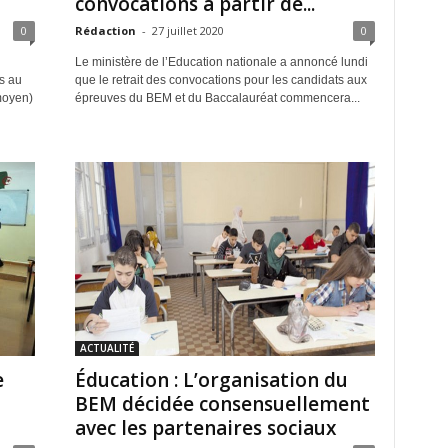
convocations à partir de...
0
Rédaction
-
27 juillet 2020
0
Le ministère de l’Education nationale a annoncé lundi
s au
que le retrait des convocations pour les candidats aux
moyen)
épreuves du BEM et du Baccalauréat commencera...
ACTUALITÉ
e
Éducation : L’organisation du
BEM décidée consensuellement
avec les partenaires sociaux