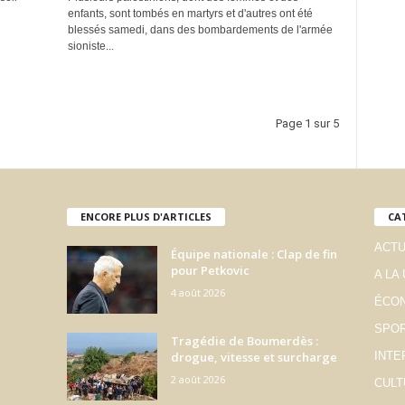
enfants, sont tombés en martyrs et d'autres ont été
blessés samedi, dans des bombardements de l'armée
sioniste...
Page 1 sur 5
ENCORE PLUS D'ARTICLES
CA
ACTU
Équipe nationale : Clap de fin
pour Petkovic
A LA
4 août 2026
ÉCO
SPO
Tragédie de Boumerdès :
drogue, vitesse et surcharge
INTE
2 août 2026
CULT