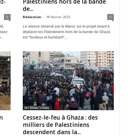
z-
Palestiniens hors de la bande
de...
0
Rédaction
-
18 février 2025
0
té,
Le silence observé par le Maroc sur le projet visant à
essez-
déplacer les Palestiniens hors de la bande de Ghaza
...
est "honteux et humiliant",...
INTERNATIONAL
n
Cessez-le-feu à Ghaza : des
milliers de Palestiniens
descendent dans la...