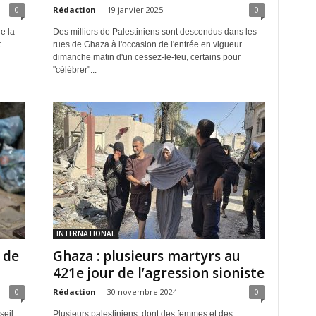
0
Rédaction
-
19 janvier 2025
0
e la
Des milliers de Palestiniens sont descendus dans les
t
rues de Ghaza à l'occasion de l'entrée en vigueur
dimanche matin d'un cessez-le-feu, certains pour
"célébrer"...
INTERNATIONAL
 de
Ghaza : plusieurs martyrs au
421e jour de l’agression sioniste
0
Rédaction
-
30 novembre 2024
0
seil
Plusieurs palestiniens, dont des femmes et des