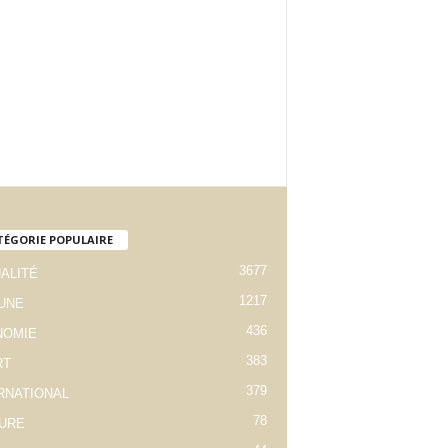
TÉGORIE POPULAIRE
3677
ALITÉ
1217
 UNE
436
NOMIE
383
RT
379
RNATIONAL
78
URE