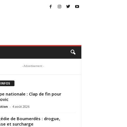
- Advertisement -
 INFOS
pe nationale : Clap de fin pour
ovic
ction
-
4 août 2026
édie de Boumerdès : drogue,
sse et surcharge