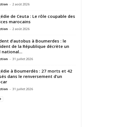
ction
-
2 août 2026
édie de Ceuta : Le rôle coupable des
ices marocains
ction
-
2 août 2026
dent d’autobus à Boumerdes : le
ident de la République décrète un
 national...
ction
-
31 juillet 2026
édie à Boumerdès : 27 morts et 42
sés dans le renversement d’un
car
ction
-
31 juillet 2026