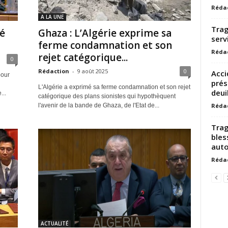
Réda
A LA UNE
Trag
té
Ghaza : L’Algérie exprime sa
serv
ferme condamnation et son
Réda
rejet catégorique...
0
Rédaction
-
9 août 2025
0
Acci
pour
prés
L'Algérie a exprimé sa ferme condamnation et son rejet
deuil
...
catégorique des plans sionistes qui hypothèquent
Réda
l'avenir de la bande de Ghaza, de l'Etat de...
Trag
bles
auto
Réda
ACTUALITÉ