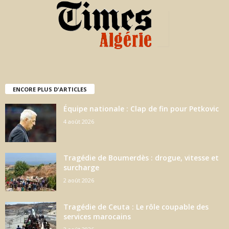
ENCORE PLUS D'ARTICLES
Équipe nationale : Clap de fin pour Petkovic
4 août 2026
Tragédie de Boumerdès : drogue, vitesse et
surcharge
2 août 2026
Tragédie de Ceuta : Le rôle coupable des
services marocains