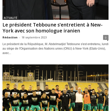
ACTUALITÉ
Le président Tebboune s’entretient à New-
York avec son homologue iranien
Rédaction
-
18 septembre 2023
0
Le président de la République, M. Abdelmadjid Tebboune s'est entretenu, lundi
au siège de l'Organisation des Nations unies (ONU) à New-York (Etats-Unis),
avec...