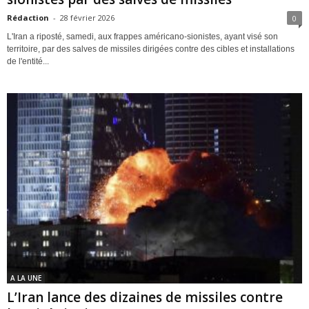
Rédaction
-
28 février 2026
0
L'Iran a riposté, samedi, aux frappes américano-sionistes, ayant visé son
territoire, par des salves de missiles dirigées contre des cibles et installations
de l'entité...
A LA UNE
L’Iran lance des dizaines de missiles contre