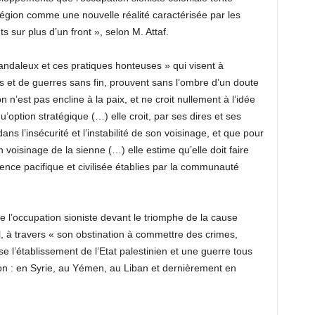
égion comme une nouvelle réalité caractérisée par les
ts sur plus d’un front », selon M. Attaf.
andaleux et ces pratiques honteuses » qui visent à
es et de guerres sans fin, prouvent sans l’ombre d’un doute
n n’est pas encline à la paix, et ne croit nullement à l’idée
 qu’option stratégique (…) elle croit, par ses dires et ses
dans l’insécurité et l’instabilité de son voisinage, et que pour
on voisinage de la sienne (…) elle estime qu’elle doit faire
tence pacifique et civilisée établies par la communauté
e l’occupation sioniste devant le triomphe de la cause
l, à travers « son obstination à commettre des crimes,
use l’établissement de l’Etat palestinien et une guerre tous
gion : en Syrie, au Yémen, au Liban et dernièrement en