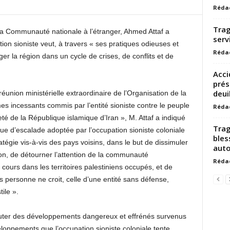
Réda
Trag
 la Communauté nationale à l’étranger, Ahmed Attaf a
serv
ion sioniste veut, à travers « ses pratiques odieuses et
Réda
er la région dans un cycle de crises, de conflits et de
Acci
prés
deuil
éunion ministérielle extraordinaire de l’Organisation de la
es incessants commis par l’entité sioniste contre le peuple
Réda
eté de la République islamique d’Iran », M. Attaf a indiqué
Trag
ue d’escalade adoptée par l’occupation sioniste coloniale
bles
tégie vis-à-vis des pays voisins, dans le but de dissimuler
auto
gion, de détourner l’attention de la communauté
Réda
 cours dans les territoires palestiniens occupés, et de
 personne ne croit, celle d’une entité sans défense,
ile ».
scuter des développements dangereux et effrénés survenus
loppements que l’occupation sioniste coloniale tente