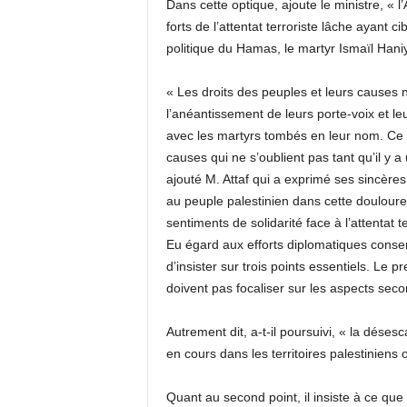
Dans cette optique, ajoute le ministre, « 
forts de l’attentat terroriste lâche ayant c
politique du Hamas, le martyr Ismaïl Hani
« Les droits des peuples et leurs causes n
l’anéantissement de leurs porte-voix et l
avec les martyrs tombés en leur nom. Ce s
causes qui ne s’oublient pas tant qu’il y a 
ajouté M. Attaf qui a exprimé ses sincèr
au peuple palestinien dans cette douloureu
sentiments de solidarité face à l’attentat 
Eu égard aux efforts diplomatiques consen
d’insister sur trois points essentiels. Le
doivent pas focaliser sur les aspects secon
Autrement dit, a-t-il poursuivi, « la dése
en cours dans les territoires palestinien
Quant au second point, il insiste à ce que