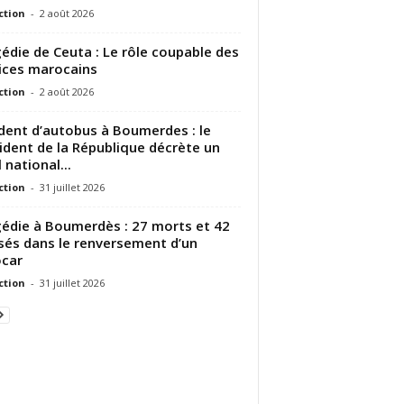
ction
-
2 août 2026
édie de Ceuta : Le rôle coupable des
ices marocains
ction
-
2 août 2026
dent d’autobus à Boumerdes : le
ident de la République décrète un
 national...
ction
-
31 juillet 2026
édie à Boumerdès : 27 morts et 42
sés dans le renversement d’un
car
ction
-
31 juillet 2026