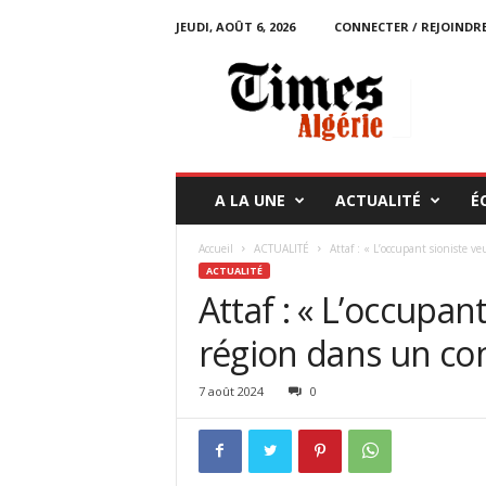
JEUDI, AOÛT 6, 2026
CONNECTER / REJOINDR
T
i
m
e
s
A
l
A LA UNE
ACTUALITÉ
É
g
é
Accueil
ACTUALITÉ
Attaf : « L’occupant sioniste ve
r
ACTUALITÉ
i
Attaf : « L’occupan
e
région dans un conf
7 août 2024
0