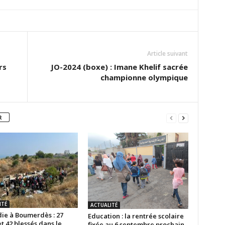
Article suivant
rs
JO-2024 (boxe) : Imane Khelif sacrée
championne olympique
R
ITÉ
ACTUALITÉ
ie à Boumerdès : 27
Education : la rentrée scolaire
t 42 blessés dans le
fixée au 6 septembre prochain