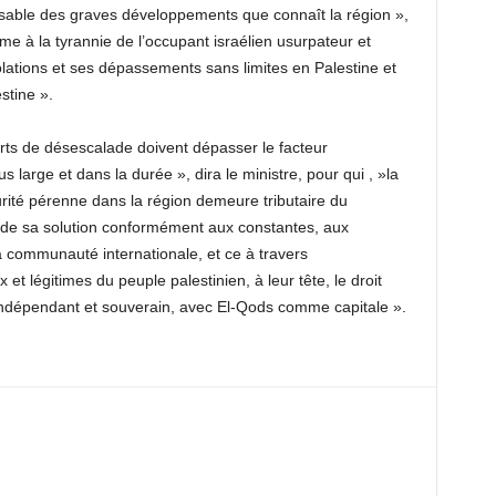
ponsable des graves développements que connaît la région »,
rme à la tyrannie de l’occupant israélien usurpateur et
olations et ses dépassements sans limites en Palestine et
stine ».
orts de désescalade doivent dépasser le facteur
s large et dans la durée », dira le ministre, pour qui , »la
curité pérenne dans la région demeure tributaire du
t de sa solution conformément aux constantes, aux
 communauté internationale, et ce à travers
 et légitimes du peuple palestinien, à leur tête, le droit
 indépendant et souverain, avec El-Qods comme capitale ».