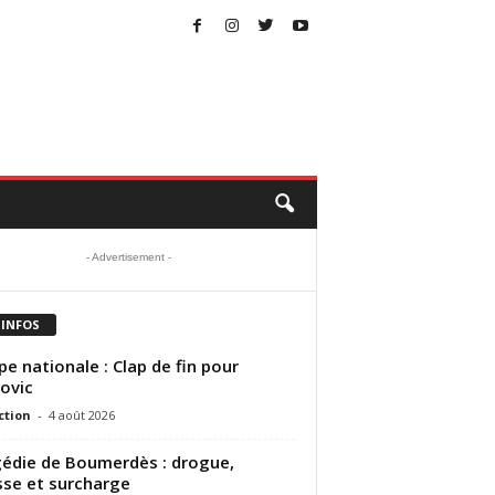
- Advertisement -
 INFOS
pe nationale : Clap de fin pour
ovic
ction
-
4 août 2026
édie de Boumerdès : drogue,
sse et surcharge