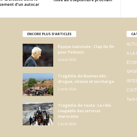
sement d’un autocar
ENCORE PLUS D'ARTICLES
CA
ACTU
Équipe nationale : Clap de fin
pour Petkovic
A LA
4 août 2026
ÉCO
SPO
Tragédie de Boumerdès :
drogue, vitesse et surcharge
INTE
2 août 2026
CULT
Tech-
Tragédie de Ceuta : Le rôle
coupable des services
marocains
2 août 2026