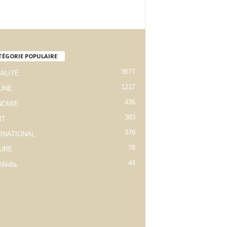
TÉGORIE POPULAIRE
3677
ALITÉ
1217
 UNE
436
NOMIE
383
RT
379
RNATIONAL
78
URE
44
Média