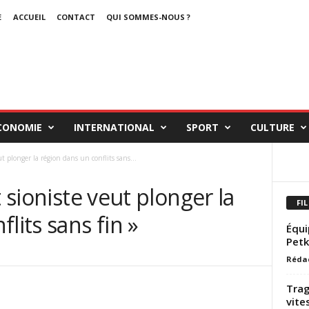
E
ACCUEIL
CONTACT
QUI SOMMES-NOUS ?
CONOMIE
INTERNATIONAL
SPORT
CULTURE
ut plonger la région dans un conflits sans...
t sioniste veut plonger la
FIL
lits sans fin »
Équi
Petk
Réda
Trag
vite