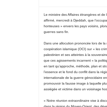
Le ministre des Affaires étrangères et de
affirmé, mercredi à Djeddah, que l’occupat
honteuses » envers les pays voisins, plong
guerres sans fin.
Dans une allocution prononcée lors de la r
coopération islamique (OCI) sur « les crim
palestinien et ses atteintes à la souverain
que ces agissements incarnent « la politiq
en tant qu’approche, méthode, plan et stra
l’essence et le fond du conflit dans la ré
internationale de la guerre génocidaire en
promouvoir la fausse image à laquelle plus
assiégée et victime dans un voisinage host
« Notre réunion extraordinaire vise à di
dans la région du Moyen-Orient, des déve