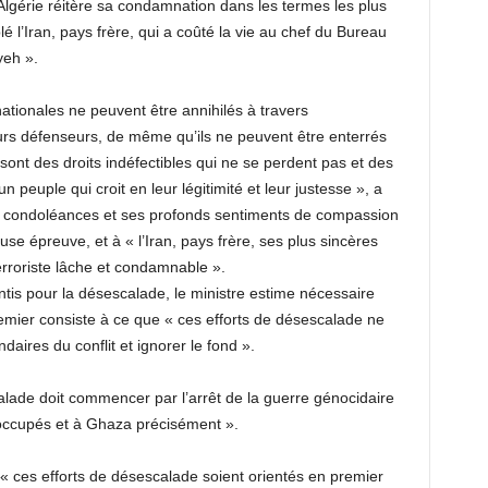
l’Algérie réitère sa condamnation dans les termes les plus
iblé l’Iran, pays frère, qui a coûté la vie au chef du Bureau
yeh ».
ationales ne peuvent être annihilés à travers
eurs défenseurs, de même qu’ils ne peuvent être enterrés
ont des droits indéfectibles qui ne se perdent pas et des
un peuple qui croit en leur légitimité et leur justesse », a
es condoléances et ses profonds sentiments de compassion
se épreuve, et à « l’Iran, pays frère, ses plus sincères
terroriste lâche et condamnable ».
tis pour la désescalade, le ministre estime nécessaire
 premier consiste à ce que « ces efforts de désescalade ne
daires du conflit et ignorer le fond ».
scalade doit commencer par l’arrêt de la guerre génocidaire
s occupés et à Ghaza précisément ».
 « ces efforts de désescalade soient orientés en premier