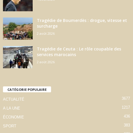
Tragédie de Boumerdès : drogue, vitesse et
surcharge
2 août 2026
Tragédie de Ceuta : Le rôle coupable des
services marocains
2 août 2026
CATÉGORIE POPULAIRE
3677
ACTUALITÉ
1217
A LA UNE
436
ÉCONOMIE
383
SPORT