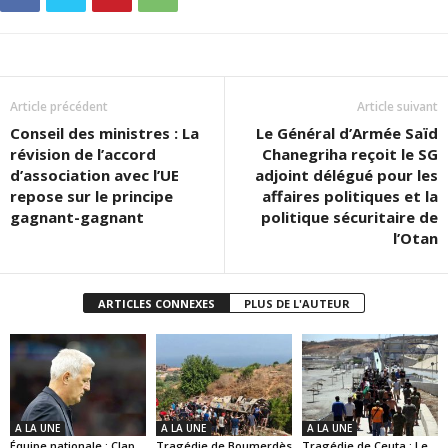
Article précédent
Article suivant
Conseil des ministres : La
Le Général d’Armée Saïd
révision de l’accord
Chanegriha reçoit le SG
d’association avec l’UE
adjoint délégué pour les
repose sur le principe
affaires politiques et la
gagnant-gagnant
politique sécuritaire de
l’Otan
ARTICLES CONNEXES
PLUS DE L'AUTEUR
A LA UNE
A LA UNE
A LA UNE
Équipe nationale : Clap
Tragédie de Boumerdès
Tragédie de Ceuta : Le