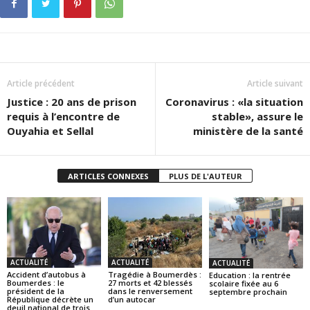
Article précédent
Article suivant
Justice : 20 ans de prison
Coronavirus : «la situation
requis à l’encontre de
stable», assure le
Ouyahia et Sellal
ministère de la santé
ARTICLES CONNEXES
PLUS DE L'AUTEUR
ACTUALITÉ
ACTUALITÉ
ACTUALITÉ
Accident d’autobus à
Tragédie à Boumerdès :
Education : la rentrée
Boumerdes : le
27 morts et 42 blessés
scolaire fixée au 6
président de la
dans le renversement
septembre prochain
République décrète un
d’un autocar
deuil national de trois