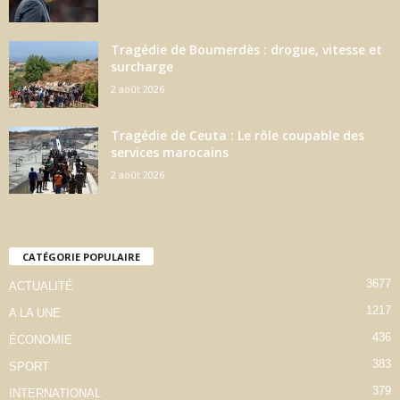
Tragédie de Boumerdès : drogue, vitesse et
surcharge
2 août 2026
Tragédie de Ceuta : Le rôle coupable des
services marocains
2 août 2026
CATÉGORIE POPULAIRE
3677
ACTUALITÉ
1217
A LA UNE
436
ÉCONOMIE
383
SPORT
379
INTERNATIONAL