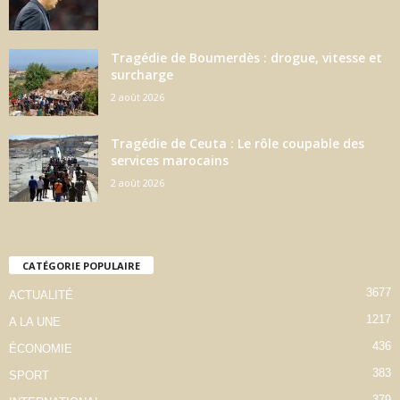
Tragédie de Boumerdès : drogue, vitesse et
surcharge
2 août 2026
Tragédie de Ceuta : Le rôle coupable des
services marocains
2 août 2026
CATÉGORIE POPULAIRE
3677
ACTUALITÉ
1217
A LA UNE
436
ÉCONOMIE
383
SPORT
379