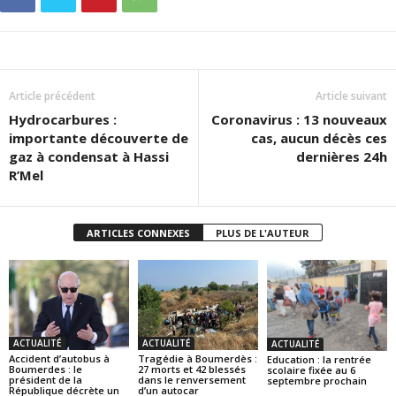
Article précédent
Article suivant
Hydrocarbures :
Coronavirus : 13 nouveaux
importante découverte de
cas, aucun décès ces
gaz à condensat à Hassi
dernières 24h
R’Mel
ARTICLES CONNEXES
PLUS DE L'AUTEUR
ACTUALITÉ
ACTUALITÉ
ACTUALITÉ
Accident d’autobus à
Tragédie à Boumerdès :
Education : la rentrée
Boumerdes : le
27 morts et 42 blessés
scolaire fixée au 6
président de la
dans le renversement
septembre prochain
République décrète un
d’un autocar