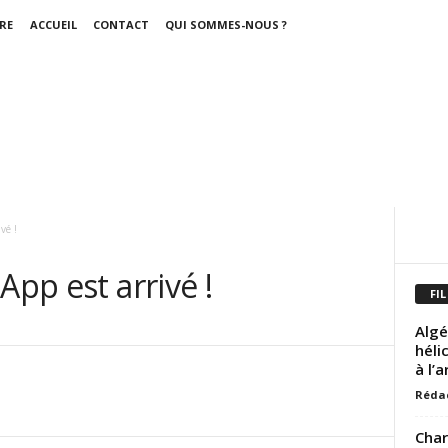
RE
ACCUEIL
CONTACT
QUI SOMMES-NOUS ?
vé !
App est arrivé !
FIL
Algé
héli
à l’
Réda
Char