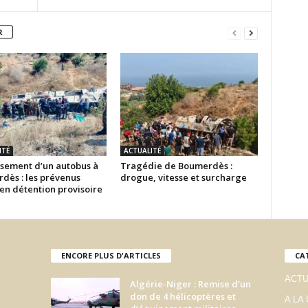
R
ITÉ
ACTUALITÉ
sement d’un autobus à
Tragédie de Boumerdès :
dès : les prévenus
drogue, vitesse et surcharge
en détention provisoire
ENCORE PLUS D'ARTICLES
CA
ACTU
Algérie-Niger : Remise d’un
don de 4 hélicoptères et
A LA