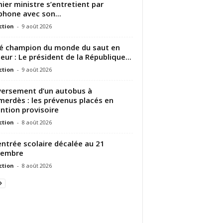
ier ministre s’entretient par
phone avec son...
ction
-
9 août 2026
é champion du monde du saut en
eur : Le président de la République...
ction
-
9 août 2026
ersement d’un autobus à
erdès : les prévenus placés en
ntion provisoire
ction
-
8 août 2026
entrée scolaire décalée au 21
tembre
ction
-
8 août 2026