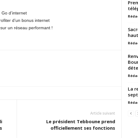
Prem
télé
 Go d’internet
Réda
ofiter d’un bonus internet
 sur un réseau performant !
Sacr
haut
Réda
Renv
Boum
déte
Réda
La r
sep
Réda
Article suivant
i
Le président Tebboune prend
s
officiellement ses fonctions