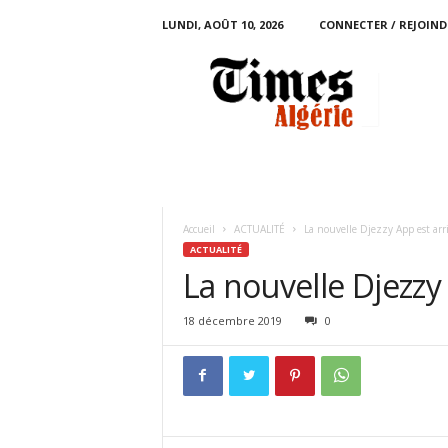
LUNDI, AOÛT 10, 2026
CONNECTER / REJOIND
T
i
m
e
s
A
l
g
é
Accueil
ACTUALITÉ
La nouvelle Djezzy App est arri
r
ACTUALITÉ
i
La nouvelle Djezzy 
e
18 décembre 2019
0