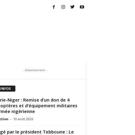
- Advertisement -
 INFOS
rie-Niger : Remise d’un don de 4
coptères et d’équipement militaires
armée nigérienne
ction
-
10 août 2026
gé par le président Tebboune : Le