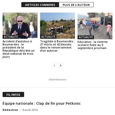
ARTICLES CONNEXES
PLUS DE L'AUTEUR
ACTUALITÉ
ACTUALITÉ
ACTUALITÉ
Accident d’autobus à
Tragédie à Boumerdès :
Education : la rentrée
Boumerdes : le
27 morts et 42 blessés
scolaire fixée au 6
président de la
dans le renversement
septembre prochain
République décrète un
d’un autocar
deuil national de trois
jours
- Advertisement -
FIL INFOS
Équipe nationale : Clap de fin pour Petkovic
Rédaction
-
4 août 2026