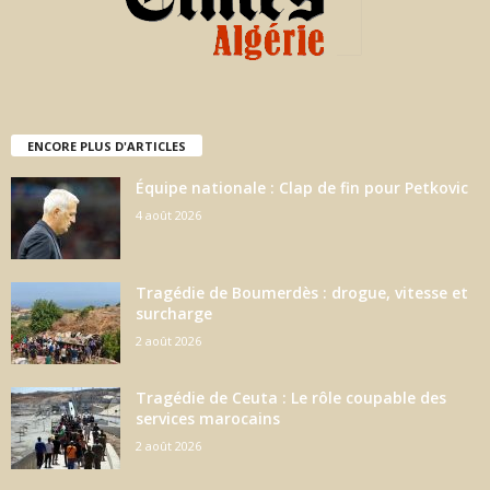
ENCORE PLUS D'ARTICLES
Équipe nationale : Clap de fin pour Petkovic
4 août 2026
Tragédie de Boumerdès : drogue, vitesse et
surcharge
2 août 2026
Tragédie de Ceuta : Le rôle coupable des
services marocains
2 août 2026