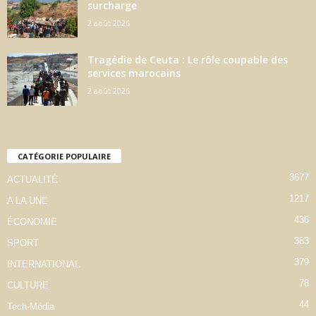
surcharge
2 août 2026
Tragédie de Ceuta : Le rôle coupable des
services marocains
2 août 2026
CATÉGORIE POPULAIRE
3677
ACTUALITÉ
1217
A LA UNE
436
ÉCONOMIE
383
SPORT
379
INTERNATIONAL
78
CULTURE
44
Tech-Média