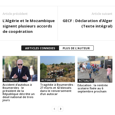
Article précédent
Article suivant
L’Algérie et le Mozambique
GECF : Déclaration d’Alger
signent plusieurs accords
(Texte intégral)
de coopération
ARTICLES CONNEXES
PLUS DE L'AUTEUR
ACTUALITÉ
ACTUALITÉ
ACTUALITÉ
Accident d’autobus à
Tragédie à Boumerdès :
Education : la rentrée
Boumerdes : le
27 morts et 42 blessés
scolaire fixée au 6
président de la
dans le renversement
septembre prochain
République décrète un
d’un autocar
deuil national de trois
jours