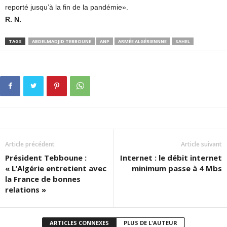
reporté jusqu’à la fin de la pandémie».
R. N.
TAGS
ABDELMADJID TEBBOUNE
ANP
ARMÉE ALGÉRIENNNE
SAHEL
Article précédent
Article suivant
Président Tebboune :
Internet : le débit internet
« L’Algérie entretient avec
minimum passe à 4 Mbs
la France de bonnes
relations »
ARTICLES CONNEXES
PLUS DE L'AUTEUR