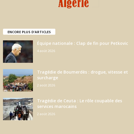
ENCORE PLUS D'ARTICLES
Équipe nationale : Clap de fin pour Petkovic
4 août 2026
Tragédie de Boumerdès : drogue, vitesse et
surcharge
2 août 2026
Tragédie de Ceuta : Le rôle coupable des
services marocains
2 août 2026