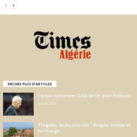
ENCORE PLUS D'ARTICLES
Équipe nationale : Clap de fin pour Petkovic
4 août 2026
Tragédie de Boumerdès : drogue, vitesse et
surcharge