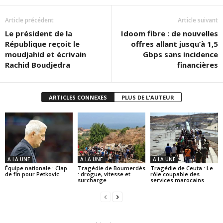
Article précédent
Article suivant
Le président de la
Idoom fibre : de nouvelles
République reçoit le
offres allant jusqu’à 1,5
moudjahid et écrivain
Gbps sans incidence
Rachid Boudjedra
financières
ARTICLES CONNEXES
PLUS DE L'AUTEUR
A LA UNE
A LA UNE
A LA UNE
Équipe nationale : Clap
Tragédie de Boumerdès
Tragédie de Ceuta : Le
de fin pour Petkovic
: drogue, vitesse et
rôle coupable des
surcharge
services marocains