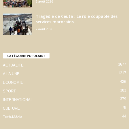
2 août 2026
Tragédie de Ceuta : Le rôle coupable des
services marocains
2 août 2026
CATÉGORIE POPULAIRE
3677
ACTUALITÉ
1217
A LA UNE
436
ÉCONOMIE
383
SPORT
379
INTERNATIONAL
78
CULTURE
44
Tech-Média