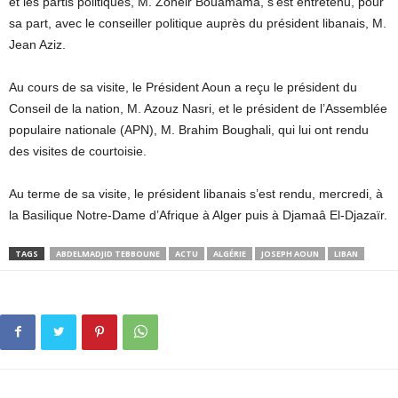
et les partis politiques, M. Zoheir Bouamama, s’est entretenu, pour
sa part, avec le conseiller politique auprès du président libanais, M.
Jean Aziz.
Au cours de sa visite, le Président Aoun a reçu le président du
Conseil de la nation, M. Azouz Nasri, et le président de l’Assemblée
populaire nationale (APN), M. Brahim Boughali, qui lui ont rendu
des visites de courtoisie.
Au terme de sa visite, le président libanais s’est rendu, mercredi, à
la Basilique Notre-Dame d’Afrique à Alger puis à Djamaâ El-Djazaïr.
TAGS
ABDELMADJID TEBBOUNE
ACTU
ALGÉRIE
JOSEPH AOUN
LIBAN