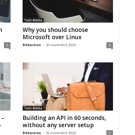
Tech-Média
n
Why you should choose
Microsoft over Linux
Rédaction
-
20 novembre 2024
0
0
Tech-Média
 –
Building an API in 60 seconds,
-
without any server setup
Rédaction
-
20 novembre 2024
0