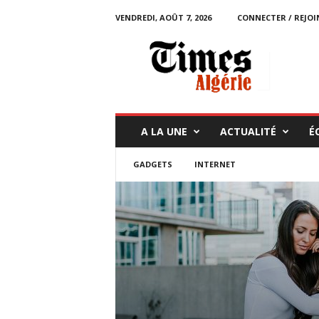
VENDREDI, AOÛT 7, 2026
CONNECTER / REJOI
T
i
m
e
s
A
l
A LA UNE
ACTUALITÉ
É
g
é
GADGETS
INTERNET
r
i
e