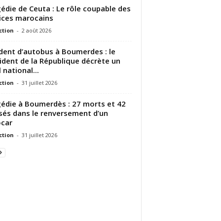
édie de Ceuta : Le rôle coupable des
ices marocains
ction
-
2 août 2026
dent d’autobus à Boumerdes : le
ident de la République décrète un
 national...
ction
-
31 juillet 2026
édie à Boumerdès : 27 morts et 42
sés dans le renversement d’un
car
ction
-
31 juillet 2026