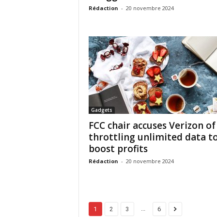
Rédaction
-
20 novembre 2024
Gadgets
FCC chair accuses Verizon of
throttling unlimited data t
boost profits
Rédaction
-
20 novembre 2024
...
1
2
3
6