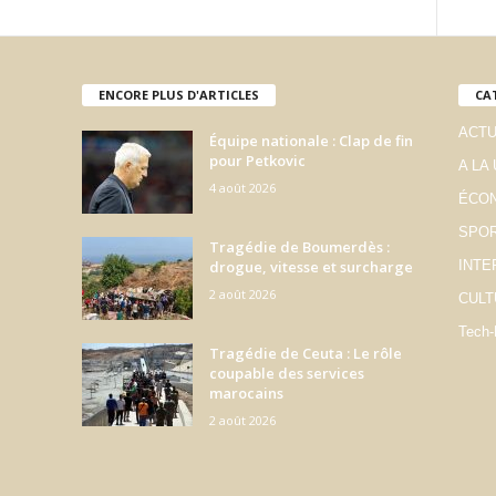
ENCORE PLUS D'ARTICLES
CA
ACTU
Équipe nationale : Clap de fin
pour Petkovic
A LA
4 août 2026
ÉCO
SPO
Tragédie de Boumerdès :
drogue, vitesse et surcharge
INTE
2 août 2026
CULT
Tech-
Tragédie de Ceuta : Le rôle
coupable des services
marocains
2 août 2026