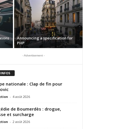
asons
Announcing a specification for
PHP
- Advertisement -
 INFOS
pe nationale : Clap de fin pour
ovic
ction
-
4 août 2026
édie de Boumerdès : drogue,
sse et surcharge
ction
-
2 août 2026