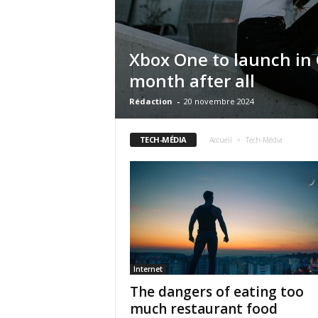
Xbox One to launch in 
month after all
Rédaction
-
20 novembre 2024
TECH-MÉDIA
Accueil
Tech-Média
Internet
The dangers of eating too
much restaurant food