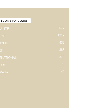
TÉGORIE POPULAIRE
3677
ALITÉ
1217
 UNE
436
NOMIE
383
RT
379
RNATIONAL
78
URE
44
Média