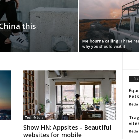
China this
Melbourne calling: Three re
why you should visit it
FIL
Équi
Petk
Réda
Trag
Tech-Média
vite
Show HN: Appsites – Beautiful
Réda
websites for mobile