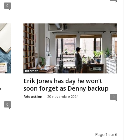
0
Internet
Erik Jones has day he won’t
o
soon forget as Denny backup
Rédaction
-
20 novembre 2024
0
0
Page 1 sur 6