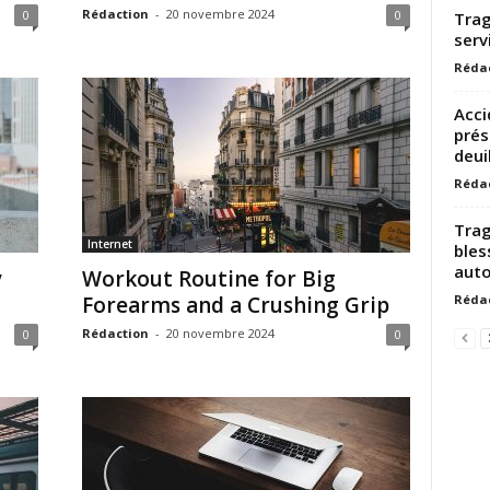
Rédaction
-
20 novembre 2024
0
0
Trag
serv
Réda
Acci
prés
deuil
Réda
Trag
Internet
bles
auto
y
Workout Routine for Big
Réda
Forearms and a Crushing Grip
Rédaction
-
20 novembre 2024
0
0