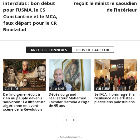
interclubs : bon début
reçoit le ministre saoudien
pour l’USMA, le CS
de l’Intérieur
Constantine et le MCA,
faux départ pour le CR
Bouilzdad
ARTICLES CONNEXES
PLUS DE L'AUTEUR
CULTURE
A LA UNE
CULTURE
De l’indigène réduit à
Décès du grand
8e IFCA : hommage à la
rien au peuple devenu
réalisateur Mohamed
résilience des artistes-
souverain : La littérature
Lakhdar Hamina à l’âge
plasticiens palestiniens
algérienne en avant-
de 95 ans
scène de la Révolution
- Advertisement -