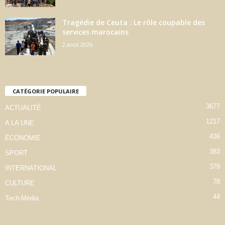
Tragédie de Ceuta : Le rôle coupable des
services marocains
2 août 2026
CATÉGORIE POPULAIRE
3677
ACTUALITÉ
1217
A LA UNE
436
ÉCONOMIE
383
SPORT
379
INTERNATIONAL
78
CULTURE
44
Tech-Média