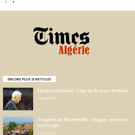
ENCORE PLUS D'ARTICLES
Équipe nationale : Clap de fin pour Petkovic
4 août 2026
Tragédie de Boumerdès : drogue, vitesse et
surcharge
2 août 2026