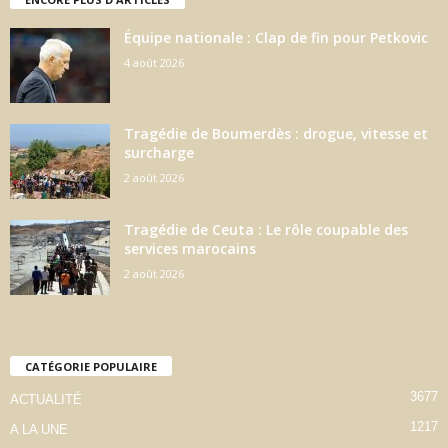
Équipe nationale : Clap de fin pour Petkovic
4 août 2026
Tragédie de Boumerdès : drogue, vitesse et
surcharge
2 août 2026
Tragédie de Ceuta : Le rôle coupable des
services marocains
2 août 2026
CATÉGORIE POPULAIRE
3677
ACTUALITÉ
1217
A LA UNE