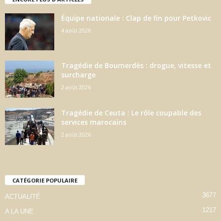
Équipe nationale : Clap de fin pour Petkovic
4 août 2026
Tragédie de Boumerdès : drogue, vitesse et
surcharge
2 août 2026
Tragédie de Ceuta : Le rôle coupable des
services marocains
2 août 2026
CATÉGORIE POPULAIRE
3677
ACTUALITÉ
1217
A LA UNE