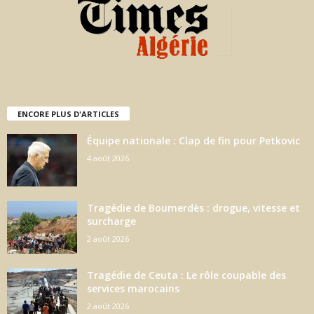
ENCORE PLUS D'ARTICLES
Équipe nationale : Clap de fin pour Petkovic
4 août 2026
Tragédie de Boumerdès : drogue, vitesse et
surcharge
2 août 2026
Tragédie de Ceuta : Le rôle coupable des
services marocains
2 août 2026