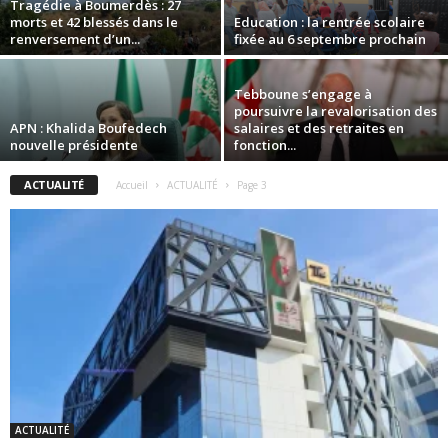
Tragédie à Boumerdès : 27
morts et 42 blessés dans le
Education : la rentrée scolaire
renversement d’un...
fixée au 6 septembre prochain
Tebboune s’engage à
poursuivre la revalorisation des
APN : Khalida Boufedech
salaires et des retraites en
nouvelle présidente
fonction...
ACTUALITÉ
Accueil
ACTUALITÉ
Page 3
ACTUALITÉ