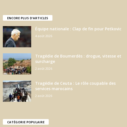
ENCORE PLUS D'ARTICLES
Équipe nationale : Clap de fin pour Petkovic
4 août 2026
Tragédie de Boumerdès : drogue, vitesse et
surcharge
2 août 2026
Tragédie de Ceuta : Le rôle coupable des
services marocains
2 août 2026
CATÉGORIE POPULAIRE