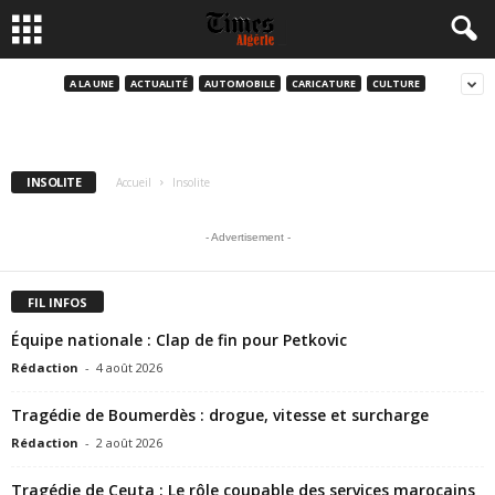
Une infirmière canadienne avoue avoir tué
en série huit seniors
A LA UNE
ACTUALITÉ
AUTOMOBILE
CARICATURE
CULTURE
hacene nait amara
-
4 juin 2017
INSOLITE
Accueil
Insolite
- Advertisement -
FIL INFOS
Équipe nationale : Clap de fin pour Petkovic
Rédaction
-
4 août 2026
Tragédie de Boumerdès : drogue, vitesse et surcharge
Rédaction
-
2 août 2026
Tragédie de Ceuta : Le rôle coupable des services marocains