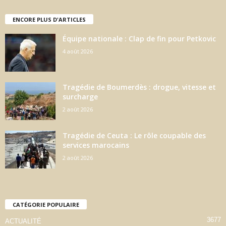
ENCORE PLUS D'ARTICLES
Équipe nationale : Clap de fin pour Petkovic
4 août 2026
Tragédie de Boumerdès : drogue, vitesse et
surcharge
2 août 2026
Tragédie de Ceuta : Le rôle coupable des
services marocains
2 août 2026
CATÉGORIE POPULAIRE
3677
ACTUALITÉ