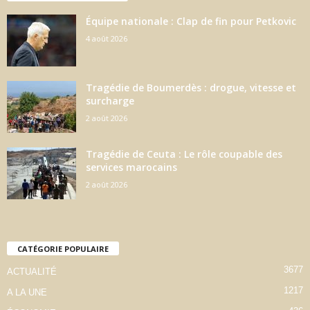
Équipe nationale : Clap de fin pour Petkovic
4 août 2026
Tragédie de Boumerdès : drogue, vitesse et
surcharge
2 août 2026
Tragédie de Ceuta : Le rôle coupable des
services marocains
2 août 2026
CATÉGORIE POPULAIRE
3677
ACTUALITÉ
1217
A LA UNE