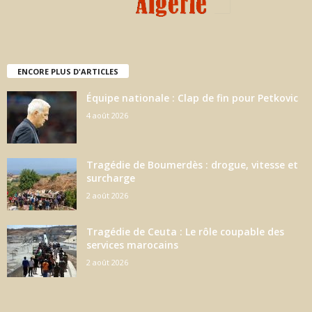
ENCORE PLUS D'ARTICLES
Équipe nationale : Clap de fin pour Petkovic
4 août 2026
Tragédie de Boumerdès : drogue, vitesse et
surcharge
2 août 2026
Tragédie de Ceuta : Le rôle coupable des
services marocains
2 août 2026