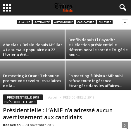
reçoit les félicitations de plusieurs
Présidents, Emirs et Rois
A LA UNE
ACTUALITÉ
AUTOMOBILE
CARICATURE
CULTURE
Rédaction
-
16 décembre 2019
Benflis depuis El Bayadh :
Abdelaziz Belaïd depuis M’Sila :
« L’élection présidentielle
« Le sursaut populaire du 22
déterminera le sort de l’Algérie
février a été...
pour...
En meeting à Oran : Tebboune
En meeting à Biskra : Mihoubi
promet «de revoir» les salaires
refuse toute ingérence
de la...
étrangère dans les affaires...
PRÉSIDENTIELLE 2019
Accueil
PRÉSIDENTIELLE 2019
PRÉSIDENTIELLE 2019
Présidentielle : L’ANIE n’a adressé aucun
avertissement aux candidats
Rédaction
-
24 novembre 2019
0