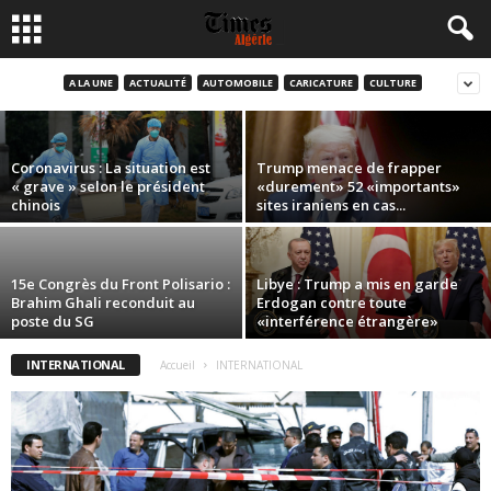
Accident de bus en Tunisie : au moins 24
morts
A LA UNE
ACTUALITÉ
AUTOMOBILE
CARICATURE
CULTURE
Rédaction
-
1 décembre 2019
Coronavirus : La situation est
Trump menace de frapper
« grave » selon le président
«durement» 52 «importants»
chinois
sites iraniens en cas...
15e Congrès du Front Polisario :
Libye : Trump a mis en garde
Brahim Ghali reconduit au
Erdogan contre toute
poste du SG
«interférence étrangère»
INTERNATIONAL
Accueil
INTERNATIONAL