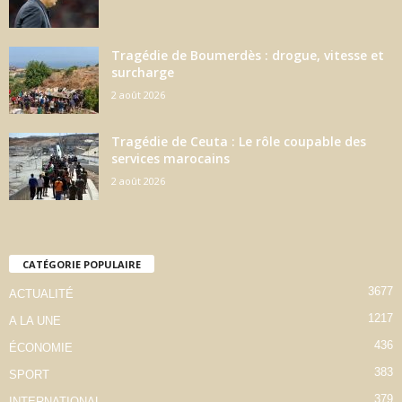
Tragédie de Boumerdès : drogue, vitesse et
surcharge
2 août 2026
Tragédie de Ceuta : Le rôle coupable des
services marocains
2 août 2026
CATÉGORIE POPULAIRE
3677
ACTUALITÉ
1217
A LA UNE
436
ÉCONOMIE
383
SPORT
379
INTERNATIONAL